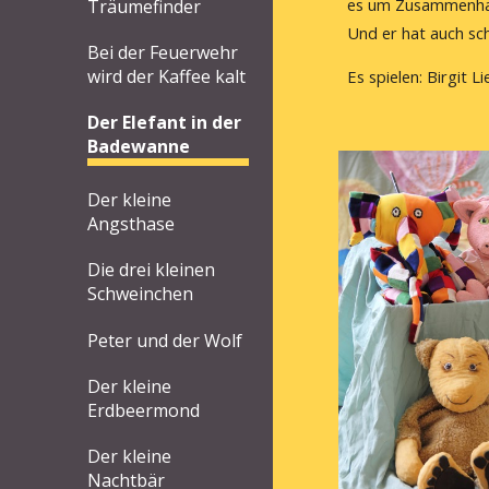
es um Zusammenhalt
Träumefinder
Und er hat auch sch
Bei der Feuerwehr
wird der Kaffee kalt
Es spielen: Birgit L
Der Elefant in der
Badewanne
Der kleine
Angsthase
Die drei kleinen
Schweinchen
Peter und der Wolf
Der kleine
Erdbeermond
Der kleine
Nachtbär