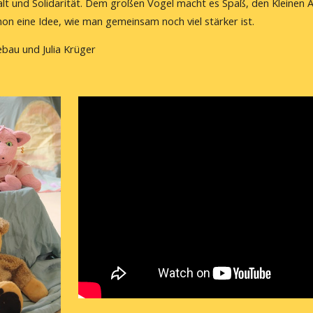
 und Solidarität. Dem großen Vogel macht es Spaß, den Kleinen An
on eine Idee, wie man gemeinsam noch viel stärker ist.
iebau und Julia Krüger