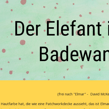
ip to main content
Skip to navigat
Der Elefant i
Badewa
(frei nach "Elmar" -  David McK
 Hautfarbe hat, die wie eine Patchworkdecke aussieht, das ist Elmar, 